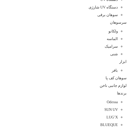
دستگاه UV شارژی
سوهان برقی
سرسوهان
ولکانو
الماسه
سرامیک
شنی
ابزار
بافر
سوهان کف پا
لوازم جانبی ناخن
برندها
Odessa
SUN UV
LUG’X
BLUEQUE