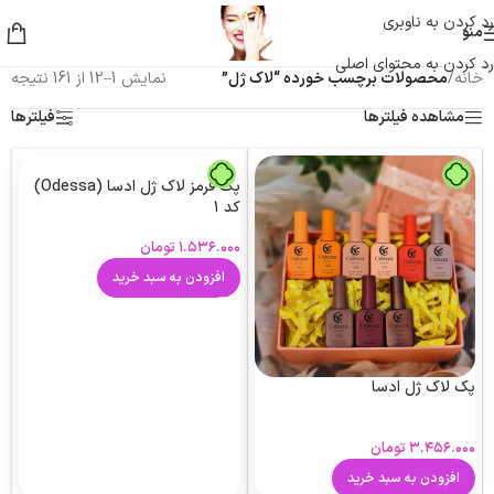
رد کردن به ناوبری
منو
رد کردن به محتوای اصلی
خانه
/
محصولات برچسب خورده “لاک ژل”
نمایش 1–12 از 161 نتیجه
مشاهده فیلترها
فیلترها
پک قرمز لاک ژل ادسا (Odessa)
کد ۱
۱.۵۳۶.۰۰۰
تومان
افزودن به سبد خرید
پک لاک ژل ادسا
۳.۴۵۶.۰۰۰
تومان
افزودن به سبد خرید