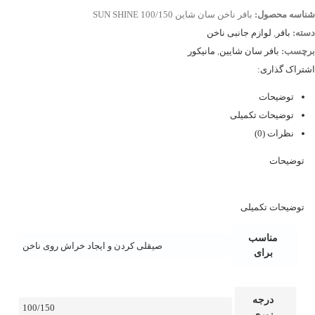
شناسه محصول:
بافر ناخن سان شاین SUN SHINE 100/150
دسته:
بافر
,
لوازم جانبی ناخن
برچسب:
بافر سان شایین
,
مانیکور
اشتراک گذاری:
توضیحات
توضیحات تکمیلی
نظرات (0)
توضیحات
توضیحات تکمیلی
مناسب
صیقلی کردن و ایجاد خراش روی ناخن
برای
درجه
100/150
زبری