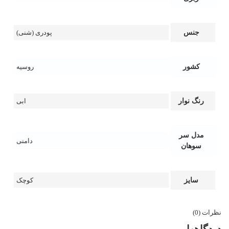
جنس
پودری (شنی)
کشور
روسیه
رنگ نوار
ابی
مدل سر
دامنی
سوهان
سایز
کوچک
نظرات (0)