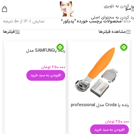
رد کردن به ناوبری
منو
رد کردن به محتوای اصلی
خانه
/
محصولات برچسب خورده “پدیکور”
نمایش 1–12 از 50 نتیجه
مشاهده فیلترها
فیلترها
رنده پاSAMFUNG مدل
۲۵۰.۰۰۰
تومان
افزودن به سبد خرید
رنده پا Croda مدل professional
۲۵۰.۰۰۰
تومان
افزودن به سبد خرید